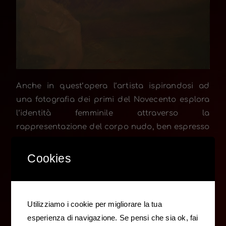
Anche in quest’opera l’artista ispirandosi ad
una fotografia dei primi del Novecento esplora
l’identità femminile attraverso la
rappresentazione del corpo nudo, ben espresso
in uno studio raffinato, avvolto di luce soffusa
che dona morbidezza all’incarnato ed esalta la
Cookies
silhouette. Lo scenario è rappresentato da
morbidi panneggi sui quali è adagiata la
modella, stesa ma di spalle. Il suo volto ha tratti
Utilizziamo i cookie per migliorare la tua
imprecisi e sfocati, quasi a voler nascondere
esperienza di navigazione. Se pensi che sia ok, fai
un’identità.