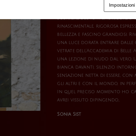
Impostazioni
Porto con me inalterato, nono
scorrere del tempo, il ricordo 
rinascimentale, rigorosa espres
bellezza e fascino grandiosi. R
una luce dorata entrare dalle
vetrate dell’Accademia di Belle 
una lezione di nudo dal vero. 
bianca davanti, silenzio intorn
sensazione netta di essere, con 
gli altri e con il mondo, in per
In quel preciso momento ho ca
avrei vissuto dipingendo…
Sonia Sist​