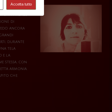
Accetta tutto
stante lo
di una Firenze
sione di
ivedo ancora
 grandi
Arti, durante
Una tela
o e la
me stessa, con
fetta armonia.
pito che