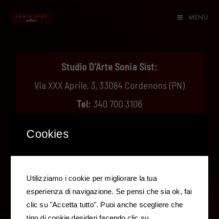
MENU
Studio D’Arte Sonia Sist:
Via XXX Aprile, 3, 33084 Cordenons (PN)
Tel:
340 700 3106
E-mail:
info@soniasist.it
Cookies
Utilizziamo i cookie per migliorare la tua
esperienza di navigazione. Se pensi che sia ok, fai
clic su "Accetta tutto". Puoi anche scegliere che
tipo di cookie desideri facendo clic su