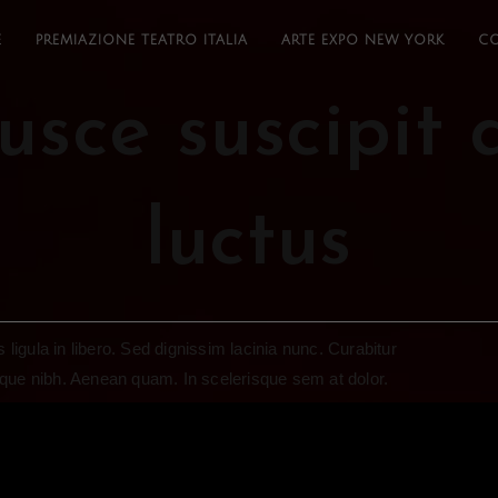
E
PREMIAZIONE TEATRO ITALIA
ARTE EXPO NEW YORK
CO
usce suscipit 
luctus
 ligula in libero. Sed dignissim lacinia nunc. Curabitur
esque nibh. Aenean quam. In scelerisque sem at dolor.
 Sed convallis tristique sem. Proin ut ligula vel nunc
Morbi lectus risus, iaculis vel, suscipit quis, luctus non,
pis quis ligula lacinia aliquet. Mauris ipsum nulla metus