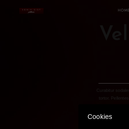
HOM
Vel
Curabitur sodales
tortor. Pellent
Maecenas mattis.
egestas porttitor. 
Cookies
massa. Fusce ac tur